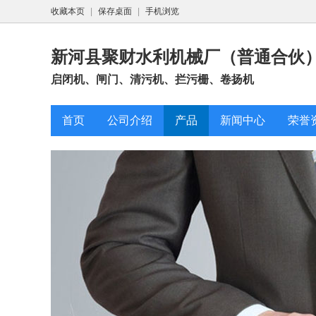
收藏本页
|
保存桌面
|
手机浏览
新河县聚财水利机械厂（普通合伙
启闭机、闸门、清污机、拦污栅、卷扬机
首页
公司介绍
产品
新闻中心
荣誉